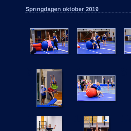
Springdagen oktober 2019
1
2
3
6
7
8
11
12
1